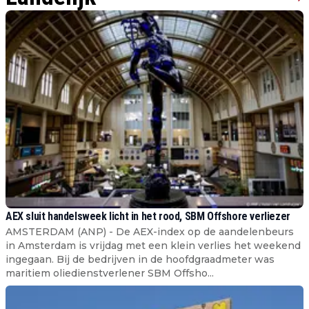
AEX sluit handelsweek licht in het rood, SBM Offshore verliezer
AMSTERDAM (ANP) - De AEX-index op de aandelenbeurs
in Amsterdam is vrijdag met een klein verlies het weekend
ingegaan. Bij de bedrijven in de hoofdgraadmeter was
maritiem oliedienstverlener SBM Offsho...